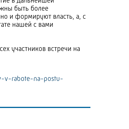
итие в дальнейшей
лжны быть более
но и формируют власть, а, с
тате нашей с вами
всех участников встречи на
v-v-rabote-na-postu-