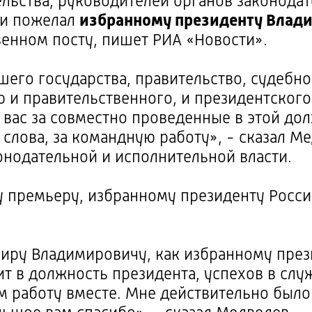
льства, руководителей органов законода
 и пожелал
избранному президенту Влад
венном посту, пишет РИА «Новости».
шего государства, правительство, судебн
 и правительственного, и президентского 
 вас за совместно проведенные в этой до
о слова, за командную работу», - сказал М
онодательной и исполнительной власти.
 премьеру, избранному президенту России
миру Владимировичу, как избранному през
ит в должность президента, успехов в сл
 работу вместе. Мне действительно было