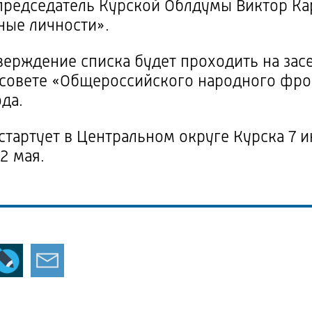
 председатель Курской Облдумы Виктор К
ные личности».
верждение списка будет проходить на за
совете «Общероссийского народного фрон
да.
тартует в Центральном округе Курска 7 
2 мая.