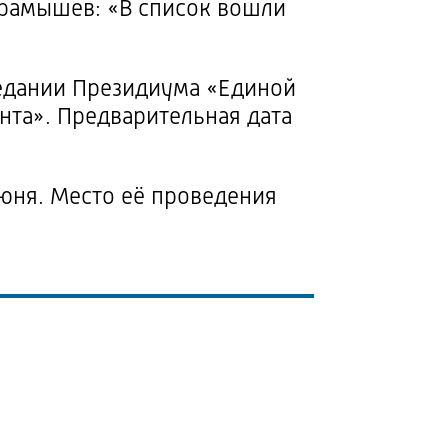
арамышев: «В список вошли
седании Президиума «Единой
та». Предварительная дата
июня. Место её проведения