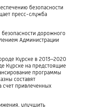
обеспечению безопасности
щает
пресс-служба
е безопасности дорожного
овлением Администрации
роде Курске в 2013–2020
де Курске на предстоящие
нансирование программы
казны составят
за счет привлеченных
вижения, улучшить