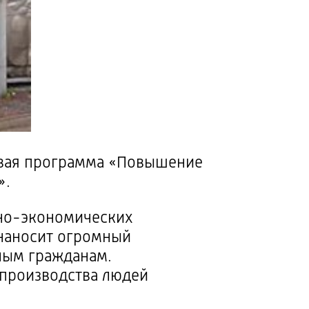
евая программа «Повышение
».
но-экономических
 наносит огромный
ным гражданам.
производства людей