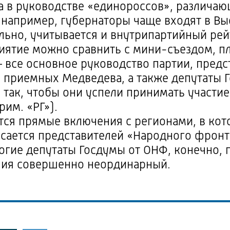
а в руководстве «единороссов», различаю
, например, губернаторы чаще входят в В
ельно, учитывается и внутрипартийный рей
иятие можно сравнить с
мини-съездом
, п
 все основное руководство партии, предс
 приемных Медведева, а также депутаты 
так, чтобы они успели принимать участие 
им. «РГ»).
тся прямые включения с регионами, в кот
асается представителей «Народного фронта
огие депутаты Госдумы от ОНФ, конечно, п
ния совершенно неординарный.