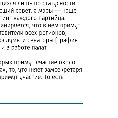
щихся лишь по статусности
ысший совет, а мэры — чаще
тинг каждого партийца.
ланируется, что в нем примут
тавители всех регионов,
Госдумы и сенаторы (график
и в работе палат
орых примут участие около
», то, уточняет замсекретаря
римут участие. То есть