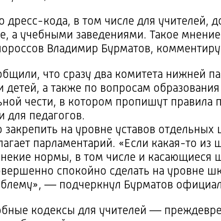
го
дресс-кода
, в том числе для учителей,
е, а учебными заведениями. Такое мнение
инороссов Владимир Бурматов, комментиру
общили, что сразу два комитета нижней п
 детей, а также по вопросам образовани
ной чести, в котором пропишут правила 
и для педагогов.
закрепить на уровне уставов отдельных ш
лагает парламентарий. «Если
какая-то
из 
 некие нормы, в том числе и касающиеся
вершенно спокойно сделать на уровне шк
облему», — подчеркнул Бурматов официал
добные кодексы для учителей — преждевр