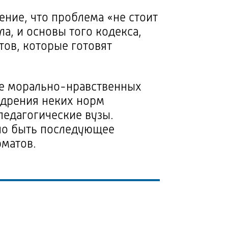
ение, что проблема «не стоит
а, и основы того кодекса,
тов, которые готовят
де
морально-нравственных
едрения неких норм
педагогические вузы.
жно быть последующее
рматов.