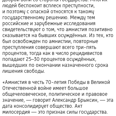
доброй воли со стороны государства. Многих
людей беспокоит всплеск преступности,
и поэтому с опаской относятся к такому
государственному решению. Между тем
российские и зарубежные исследования
свидетельствуют о том, что амнистия позитивно
сказывается на бывших осуждённых. Из тех, кто
был освобожден по амнистии, повторные
преступления совершают всего
три-пять
процентов, тогда как в число рецидивистов
попадают 25–30 процентов осуждённых,
вышедших по окончании назначенного срока
лишения свободы.
«Амнистия в честь
70-летия
Победы в Великой
Отечественной войне имеет большое
общечеловеческое, политическое и правовое
значение, — говорит Александр Брыксин, — эта
дата консолидирует общество. Акт
милосердия — это признак силы государства.