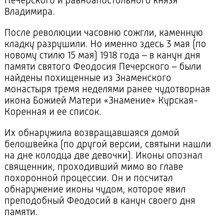
Печерского и равноапостольного князя
Владимира.
После революции часовню сожгли, каменную
кладку разрушили. Но именно здесь 3 мая (по
новому стилю 15 мая) 1918 года – в канун дня
памяти святого Феодосия Печерского – были
найдены похищенные из Знаменского
монастыря тремя неделями ранее чудотворная
икона Божией Матери «Знамение» Курская-
Коренная и ее список.
Их обнаружила возвращавшаяся домой
белошвейка (по другой версии, святыни нашли
на дне колодца две девочки). Иконы опознал
священник, проходивший мимо во главе
похоронной процессии. Он и посчитал
обнаружение иконы чудом, которое явил
преподобный Феодосий в канун своего дня
памяти.