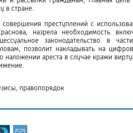
ки и рассылки гражданам, главная цель 
у в стране.
а совершения преступлений с использова
раснова, назрела необходимость вклю
цессуальное законодательство в час
 словам, позволит накладывать на цифр
 о наложении ареста в случае кражи вирту
ижение.
езисы, правопорядок