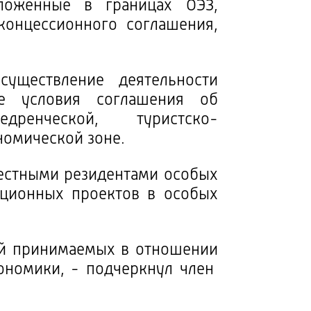
оложенные в границах ОЭЗ,
концессионного соглашения,
уществление деятельности
ые условия соглашения об
едренческой, туристско-
номической зоне.
естными резидентами особых
иционных проектов в особых
ий принимаемых в отношении
ономики, - подчеркнул член