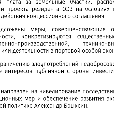
ая плата за земельные участки, расп
и проекта резидента ОЭЗ на условиях 
к действия концессионного соглашения.
дложены меры, совершенствующие ос
ности, конкретизируются существенн
нно-производственной, технико-вн
 или деятельности в портовой особой эко
ограничению злоупотреблений недобросов
е интересов публичной стороны инвест
 направлен на нивелирование последств
ционных мер и обеспечение развития эк
ой политике Александр Брыксин.