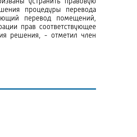
изваны устранить правовую
ршения процедуры перевода
яющий перевод помещений,
трации прав соответствующее
ия решения, - отметил член