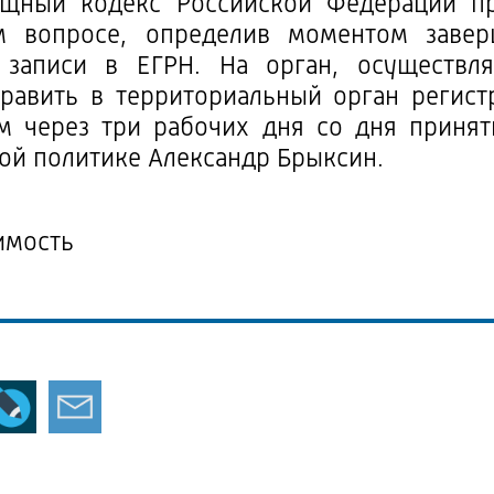
щный кодекс Российской Федерации пр
м вопросе, определив моментом заве
 записи в ЕГРН. На орган, осуществл
править в территориальный орган регис
м через три рабочих дня со дня принят
ой политике Александр Брыксин.
имость