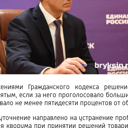
ениями Гражданского кодекса решени
ятым, если за него проголосовало больш
овало не менее пятидесяти процентов от о
уточнение направлено на устранение пр
ия кворума при принятии решений товар