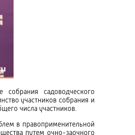
е собрания садоводческого
инство участников собрания и
бщего числа участников.
облем в правоприменительной
ищества путем очно-заочного