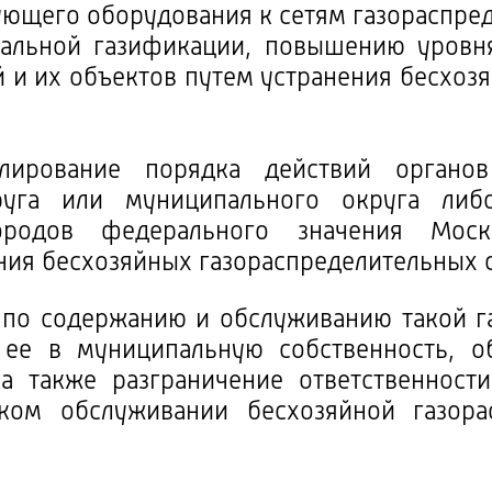
ующего оборудования к сетям газораспред
альной газификации, повышению уровня
й и их объектов путем устранения бесхоз
улирование порядка действий органов
круга или муниципального округа либ
ородов федерального значения Моск
ния бесхозяйных газораспределительных с
 по содержанию и обслуживанию такой га
ее в муниципальную собственность, об
 а также разграничение ответственност
ском обслуживании бесхозяйной газора