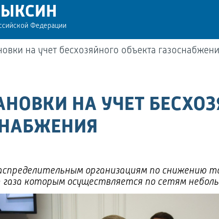
РЫКСИН
оссийской Федерации
новки на учет бесхозяйного объекта газоснабже
АНОВКИ НА УЧЕТ БЕСХО
СНАБЖЕНИЯ
аспределительным организациям по снижению т
 газа которым осуществляется по сетям небо