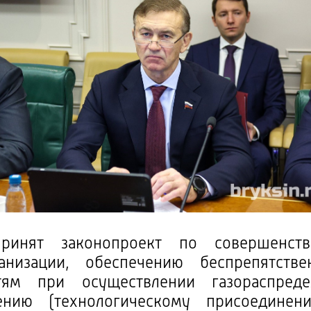
ят законопроект по совершенство
ганизации, обеспечению беспрепятст
етям при осуществлении газораспреде
нию (технологическому присоединени