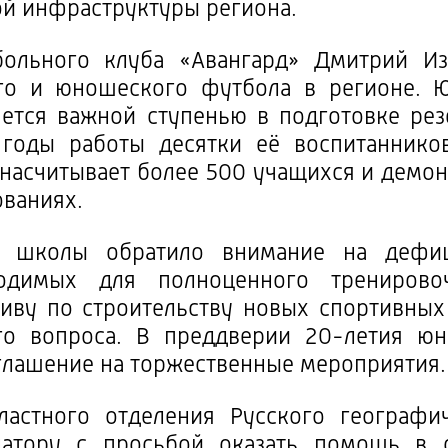
ой инфраструктуры региона.
ольного клуба «Авангард» Дмитрий Из
ого и юношеского футбола в регионе. 
яется важной ступенью в подготовке ре
годы работы десятки её воспитаннико
 насчитывает более 500 учащихся и демон
ваниях.
о школы обратило внимание на дефи
одимых для полноценного тренировоч
иву по строительству новых спортивных
го вопроса. В преддверии 20-летия ю
глашение на торжественные мероприятия.
ластного отделения Русского географи
натору с просьбой оказать помощь в о