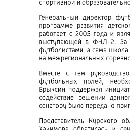
спортивной и образовательн
Генеральный директор футб
программе развития детск
работает с 2005 года и явл
выступающей в ФНЛ-2. За 
футболистами, а сама школа
на межрегиональных соревно
Вместе с тем руководств
футбольных полей, необх
Брыксин поддержал инициат
содействие решении данно
сенатору было передано при
Представитель Курского об
Хакимова обратилась к се