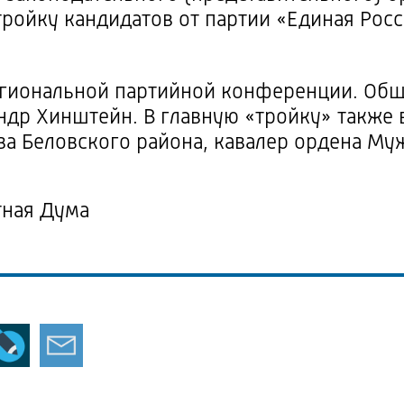
ройку кандидатов от партии «Единая Рос
ую думу.
егиональной партийной конференции. Общ
андр Хинштейн. В главную «тройку» также
а Беловского района, кавалер ордена Му
тная Дума