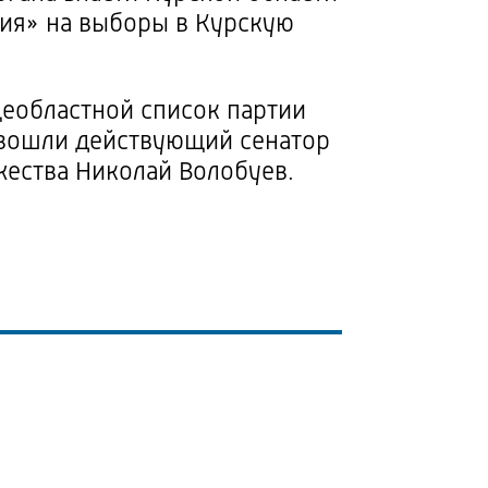
сия» на выборы в Курскую
еобластной список партии
 вошли действующий сенатор
жества Николай Волобуев.