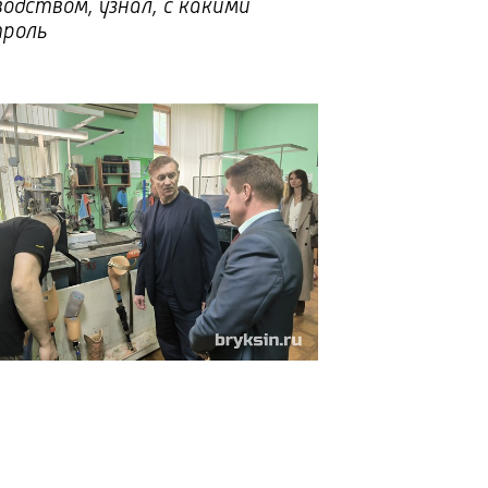
одством, узнал, с какими
троль